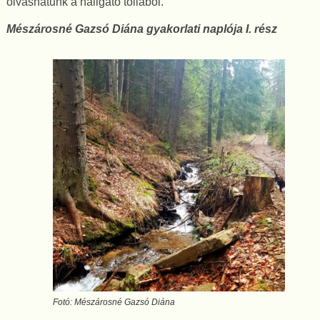
olvashatunk a hallgató tollából.
Mészárosné Gazsó Diána
gyakorlati naplója I. rész
Fotó: Mészárosné Gazsó Diána