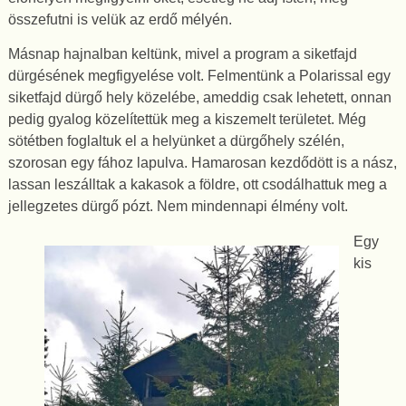
összefutni is velük az erdő mélyén.
Másnap hajnalban keltünk, mivel a program a siketfajd
dürgésének megfigyelése volt. Felmentünk a Polarissal egy
siketfajd dürgő hely közelébe, ameddig csak lehetett, onnan
pedig gyalog közelítettük meg a kiszemelt területet. Még
sötétben foglaltuk el a helyünket a dürgőhely szélén,
szorosan egy fához lapulva. Hamarosan kezdődött is a nász,
lassan leszálltak a kakasok a földre, ott csodálhattuk meg a
jellegzetes dürgő pózt. Nem mindennapi élmény volt.
Egy
kis