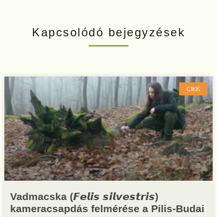
Kapcsolódó bejegyzések
CIKK
Vadmacska (𝙁𝙚𝙡𝙞𝙨 𝙨𝙞𝙡𝙫𝙚𝙨𝙩𝙧𝙞𝙨)
kameracsapdás felmérése a Pilis-Budai