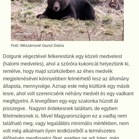
Fotó: Mészárosné Gazsó Diána
Dolgunk végeztével felkerestünk egy közeli medvelest
(halomi medveles), ahol a szóróra kukoricát helyeztünk ki,
remélve, hogy majd szürkületben az éhes medvék
megjelenésével könnyebben felmérhető lesz az állomány
állapota, mennyisége. Aznap este még kiültünk egy másik
lesre, ahol volt szerencsénk néhány medvét és egy vadkant
megfigyelni. A levegőben egy-egy szalonka húzott át
pisszegve. Nagyon érdekesnek találtam, de egyben
félelmetesnek is. Mivel Magyarországon ez a vadfaj nem
található meg, vagy legalábbis minimális mértékben, nem
volt még alkalmam ilyen testközelből a természetes
élőhelyén megfigyelni őket, esetleg ne adj Isten, még