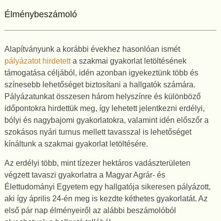
Élménybeszámoló
Alapítványunk a korábbi évekhez hasonlóan ismét
pályázatot hirdetett
a szakmai gyakorlat letöltésének
támogatása céljából, idén azonban igyekeztünk több és
színesebb lehetőséget biztosítani a hallgatók számára.
Pályázatunkat összesen három helyszínre és különböző
időpontokra hirdettük meg, így lehetett jelentkezni erdélyi,
bólyi és nagybajomi gyakorlatokra, valamint idén előszőr a
szokásos nyári turnus mellett tavasszal is lehetőséget
kínáltunk a szakmai gyakorlat letöltésére.
Az erdélyi több, mint tízezer hektáros vadászterületen
végzett tavaszi gyakorlatra a Magyar Agrár- és
Élettudományi Egyetem egy hallgatója sikeresen pályázott,
aki így április 24-én meg is kezdte kéthetes gyakorlatát. Az
első pár nap élményeiről az alábbi beszámolóból