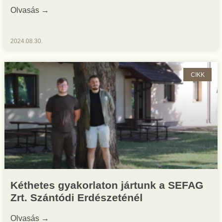
Olvasás →
2024.08.30.
CIKK
Kéthetes gyakorlaton jártunk a SEFAG
Zrt. Szántódi Erdészeténél
Olvasás →