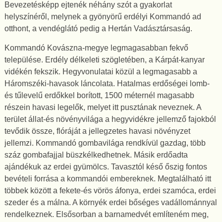
Bevezetésképp ejtenék néhány szót a gyakorlat
helyszínéről, melynek a gyönyörű erdélyi Kommandó ad
otthont, a vendéglátó pedig a Hertán Vadásztársaság.
Kommandó Kovászna-megye legmagasabban fekvő
települése. Erdély délkeleti szögletében, a Kárpát-kanyar
vidékén fekszik. Hegyvonulatai közül a legmagasabb a
Háromszéki-havasok láncolata. Hatalmas erdőségei lomb-
és tűlevelű erdőkkel borított, 1500 méternél magasabb
részein havasi legelők, melyet itt pusztának neveznek. A
terület állat-és növényvilága a hegyvidékre jellemző fajokból
tevődik össze, flóráját a jellegzetes havasi növényzet
jellemzi. Kommandó gombavilága rendkívül gazdag, több
száz gombafajjal büszkélkedhetnek. Másik erdőadta
ajándékuk az erdei gyümölcs. Tavasztól késő őszig fontos
bevételi forrása a kommandói embereknek. Megtalálható itt
többek között a fekete-és vörös áfonya, erdei szamóca, erdei
szeder és a málna. A környék erdei bőséges vadállománnyal
rendelkeznek. Elsősorban a barnamedvét említeném meg,