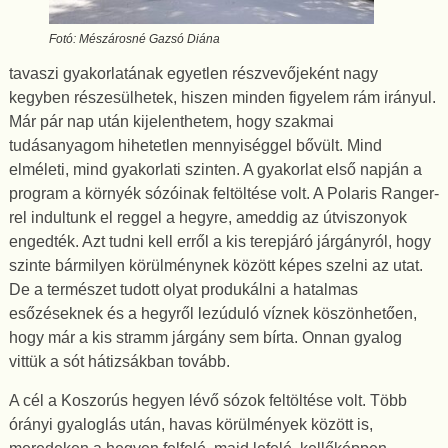
Fotó: Mészárosné Gazsó Diána
tavaszi gyakorlatának egyetlen részvevőjeként nagy
kegyben részesülhetek, hiszen minden figyelem rám irányul.
Már pár nap után kijelenthetem, hogy szakmai
tudásanyagom hihetetlen mennyiséggel bővült. Mind
elméleti, mind gyakorlati szinten. A gyakorlat első napján a
program a környék sózóinak feltöltése volt. A Polaris Ranger-
rel indultunk el reggel a hegyre, ameddig az útviszonyok
engedték. Azt tudni kell erről a kis terepjáró járgányról, hogy
szinte bármilyen körülménynek között képes szelni az utat.
De a természet tudott olyat produkálni a hatalmas
esőzéseknek és a hegyről lezúduló víznek köszönhetően,
hogy már a kis stramm járgány sem bírta. Onnan gyalog
vittük a sót hátizsákban tovább.
A cél a Koszorús hegyen lévő sózok feltöltése volt. Több
órányi gyaloglás után, havas körülmények között is,