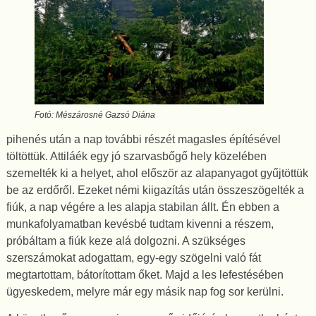
Fotó: Mészárosné Gazsó Diána
pihenés után a nap további részét magasles építésével
töltöttük. Attiláék egy jó szarvasbőgő hely közelében
szemelték ki a helyet, ahol először az alapanyagot gyűjtöttük
be az erdőről. Ezeket némi kiigazítás után összeszögelték a
fiúk, a nap végére a les alapja stabilan állt. Én ebben a
munkafolyamatban kevésbé tudtam kivenni a részem,
próbáltam a fiúk keze alá dolgozni. A szükséges
szerszámokat adogattam, egy-egy szögelni való fát
megtartottam, bátorítottam őket. Majd a les lefestésében
ügyeskedem, melyre már egy másik nap fog sor kerülni.