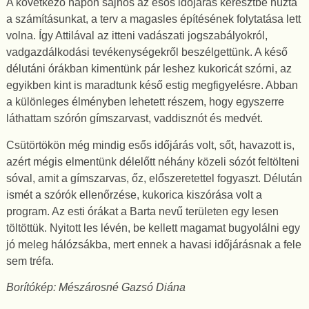
A következő napon sajnos az esős időjárás keresztbe húzta
a számításunkat, a terv a magasles építésének folytatása lett
volna. Így Attilával az itteni vadászati jogszabályokról,
vadgazdálkodási tevékenységekről beszélgettünk. A késő
délutáni órákban kimentünk pár leshez kukoricát szórni, az
egyikben kint is maradtunk késő estig megfigyelésre. Abban
a különleges élményben lehetett részem, hogy egyszerre
láthattam szórón gímszarvast, vaddisznót és medvét.
Csütörtökön még mindig esős időjárás volt, sőt, havazott is,
azért mégis elmentünk délelőtt néhány közeli sózót feltölteni
sóval, amit a gímszarvas, őz, előszeretettel fogyaszt. Délután
ismét a szórók ellenőrzése, kukorica kiszórása volt a
program. Az esti órákat a Barta nevű területen egy lesen
töltöttük. Nyitott les lévén, be kellett magamat bugyolálni egy
jó meleg hálózsákba, mert ennek a havasi időjárásnak a fele
sem tréfa.
Borítókép: Mészárosné Gazsó Diána