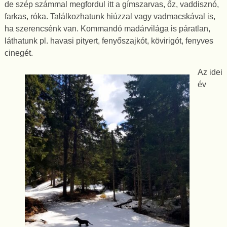
de szép számmal megfordul itt a gímszarvas, őz, vaddisznó,
farkas, róka. Találkozhatunk hiúzzal vagy vadmacskával is,
ha szerencsénk van. Kommandó madárvilága is páratlan,
láthatunk pl. havasi pityert, fenyőszajkót, kövirigót, fenyves
cinegét.
Az idei
év