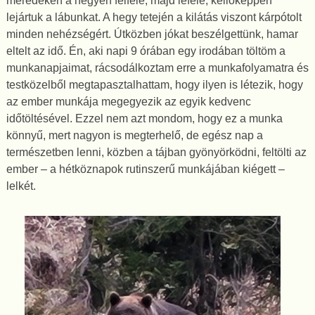
meredeken a hegyen felfelé, majd lefelé, kellőképpen
lejártuk a lábunkat. A hegy tetején a kilátás viszont kárpótolt
minden nehézségért. Útközben jókat beszélgettünk, hamar
eltelt az idő. Én, aki napi 9 órában egy irodában töltöm a
munkanapjaimat, rácsodálkoztam erre a munkafolyamatra és
testközelből megtapasztalhattam, hogy ilyen is létezik, hogy
az ember munkája megegyezik az egyik kedvenc
időtöltésével. Ezzel nem azt mondom, hogy ez a munka
könnyű, mert nagyon is megterhelő, de egész nap a
természetben lenni, közben a tájban gyönyörködni, feltölti az
ember – a hétköznapok rutinszerű munkájában kiégett –
lelkét.