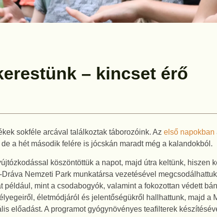
kerestünk – kincset érő
kek sokféle arcával találkoztak táborozóink. Az
első napokban
, de a hét második felére is jócskán maradt még a kalandokból.
jtózkodással köszöntöttük a napot, majd útra keltünk, hiszen 
na-Dráva Nemzeti Park munkatársa vezetésével megcsodálhattuk 
t például, mint a csodabogyók, valamint a fokozottan védett bán
lyegeiről, életmódjáról és jelentőségükről hallhattunk, majd a
ális előadást. A programot gyógynövényes teafilterek készítéséve