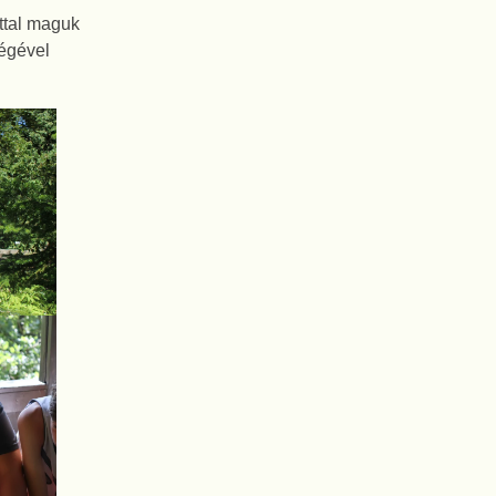
úttal maguk
ségével