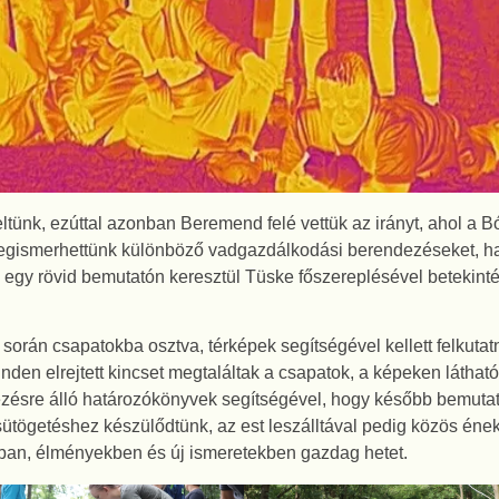
tünk, ezúttal azonban Beremend felé vettük az irányt, ahol a Bó
egismerhettünk különböző vadgazdálkodási berendezéseket, ha
egy rövid bemutatón keresztül Tüske főszereplésével betekinté
 során csapatokba osztva, térképek segítségével kellett felkutat
inden elrejtett kincset megtaláltak a csapatok, a képeken láthat
kezésre álló határozókönyvek segítségével, hogy később bemuta
sütögetéshez készülődtünk, az est leszálltával pedig közös éne
lyban, élményekben és új ismeretekben gazdag hetet.