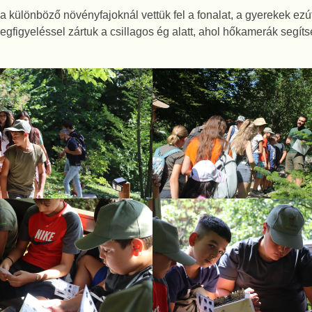
a különböző növényfajoknál vettük fel a fonalat, a gyerekek ez
gfigyeléssel zártuk a csillagos ég alatt, ahol hőkamerák segít