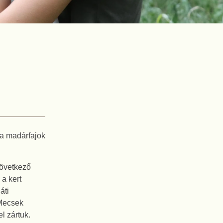
a madárfajok
következő
a kert
áti
 Mecsek
l zártuk.