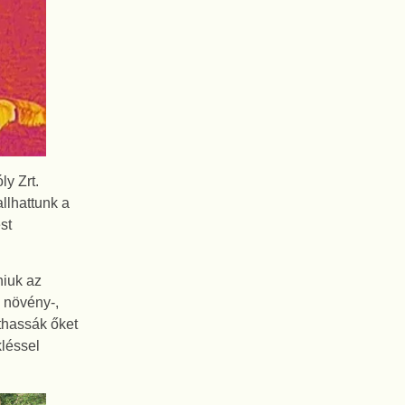
ly Zrt.
llhattunk a
st
niuk az
ó növény-,
thassák őket
kléssel