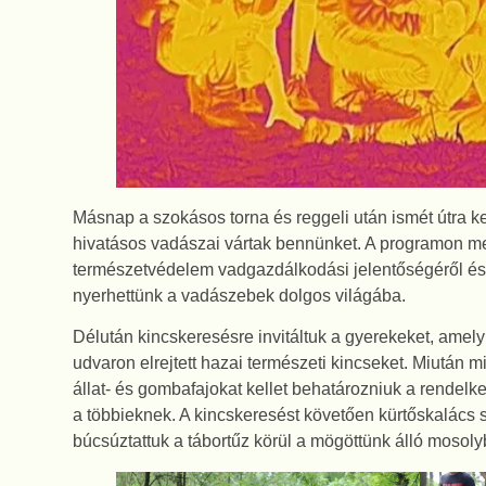
Másnap a szokásos torna és reggeli után ismét útra kel
hivatásos vadászai vártak bennünket. A programon m
természetvédelem vadgazdálkodási jelentőségéről és 
nyerhettünk a vadászebek dolgos világába.
Délután kincskeresésre invitáltuk a gyerekeket, amely
udvaron elrejtett hazai természeti kincseket. Miután m
állat- és gombafajokat kellet behatározniuk a rendel
a többieknek. A kincskeresést követően kürtőskalács 
búcsúztattuk a tábortűz körül a mögöttünk álló moso