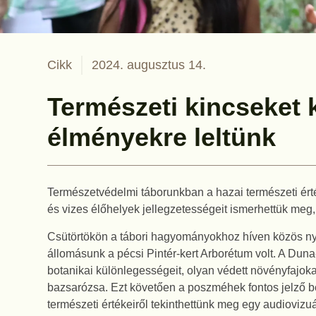
Cikk
2024. augusztus 14.
Természeti kincseket 
élményekre leltünk
Természetvédelmi táborunkban a hazai természeti érté
és vizes élőhelyek jellegzetességeit ismerhettük meg
Csütörtökön a tábori hagyományokhoz híven közös nyú
állomásunk a pécsi Pintér-kert Arborétum volt. A Du
botanikai különlegességeit, olyan védett növényfajoka
bazsarózsa. Ezt követően a poszméhek fontos jelző bé
természeti értékeiről tekinthettünk meg egy audiovizu