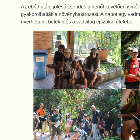
Az ebéd utáni jóleső csendes pihenőt követően ismét 
gyakorolhatták a növényhatározást. A napot egy vadme
nyerhettünk betekintés a vadvilág éjszakai életébe.