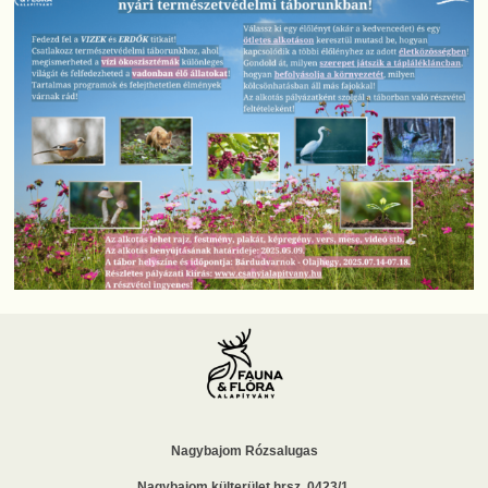
Nagybajom Rózsalugas
Nagybajom külterület hrsz. 0423/1.