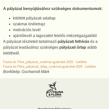
A pályázat benyújtásához szükséges dokumentumok:
kitöltött pályázati adatlap
szakmai önéletrajz
motivációs levél
ajánlólevél a tagozatért felelős intézetigazgatótól
A pályázat részleteit tartalmazó
pályázati felhívás
és a
pályázat leadásához szükséges
pályázati űrlap
alább
letölthető.
Fauna és Flóra_pályázat_szakmai gyakorlat 2025
Letöltés
Fauna és-Flóra_pályázati_űrlap_szakmai-gyakorlat-2025
Letöltés
Borítókép: Gschwindt Márk
Nagybajom Rózsalugas