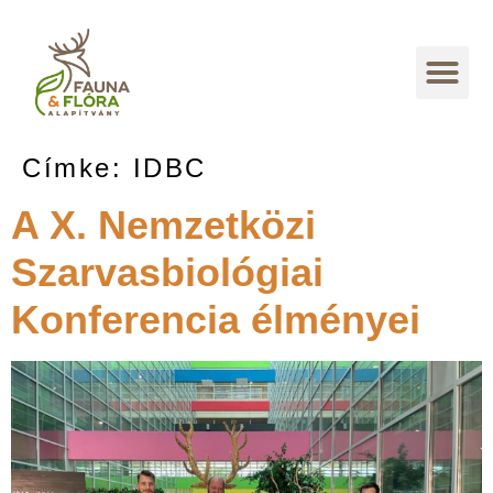
Címke:
IDBC
A X. Nemzetközi
Szarvasbiológiai
Konferencia élményei