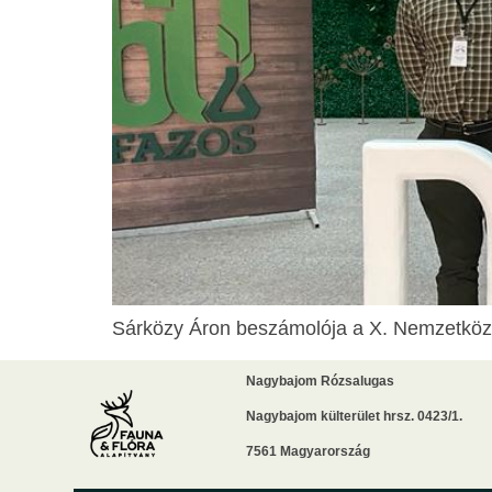
Sárközy Áron beszámolója a X. Nemzetközi 
Nagybajom Rózsalugas
Nagybajom külterület hrsz. 0423/1.
7561 Magyarország