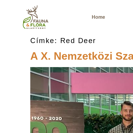
Home
Címke:
Red Deer
A X. Nemzetközi Sza