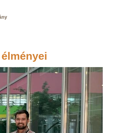
vány
 élményei