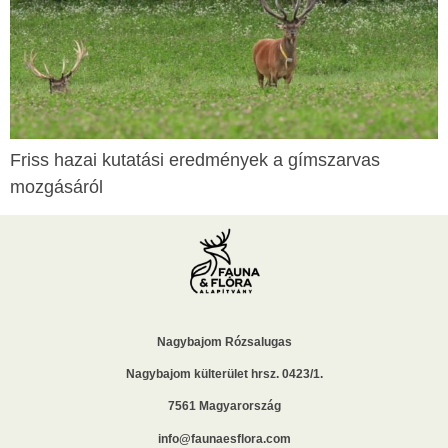
Friss hazai kutatási eredmények a gímszarvas
mozgásáról
Nagybajom Rózsalugas
Nagybajom külterület hrsz. 0423/1.
7561 Magyarország
info@faunaesflora.com