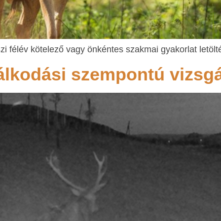
szi félév kötelező vagy önkéntes szakmai gyakorlat letö
álkodási szempontú vizsgá