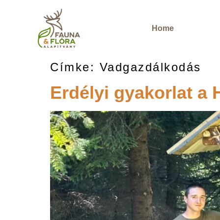
Home
Címke:
Vadgazdálkodás
Erdélyi gyakorlat a