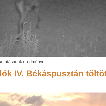
kutatásának eredményei
lók IV. Békáspusztán töltö