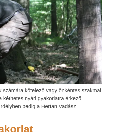
tók számára kötelező vagy önkéntes szakmai
a kéthetes nyári gyakorlatra érkező
Erdélyben pedig a Hertan Vadász
akorlat