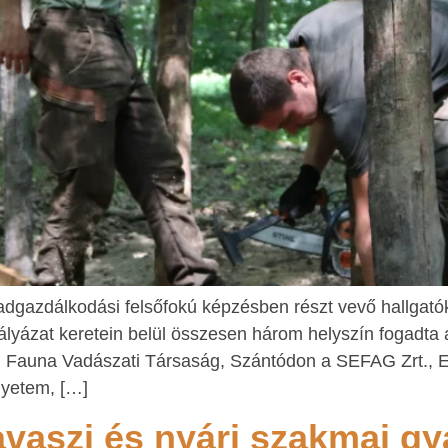
t vadgazdálkodási felsőfokú képzésben részt vevő hallga
ályázat keretein belül összesen három helyszín fogadta 
i Fauna Vadászati Társaság, Szántódon a SEFAG Zrt., 
gyetem, […]
tavaszi és nyári szakmai gy