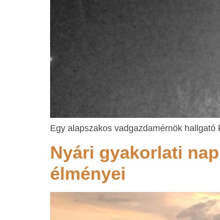
Egy alapszakos vadgazdamérnök hallgató 
Nyári gyakorlati nap
élményei