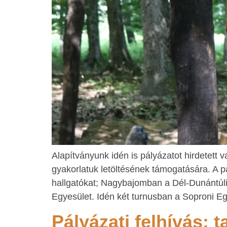
Alapítványunk idén is pályázatot hirdetet
gyakorlatuk letöltésének támogatására. A p
hallgatókat; Nagybajomban a Dél-Dunántúl
Egyesület. Idén két turnusban a Soproni E
Pályázati felhívás: 