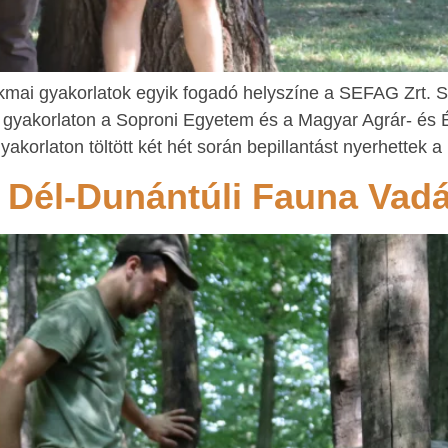
akmai gyakorlatok egyik fogadó helyszíne a SEFAG Zrt. S
iusi gyakorlaton a Soproni Egyetem és a Magyar Agrár- 
yakorlaton töltött két hét során bepillantást nyerhettek a
 Dél-Dunántúli Fauna Vadá