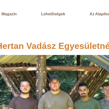
Magazin
Lehetőségek
Az Alapít
 Hertan Vadász Egyesületné