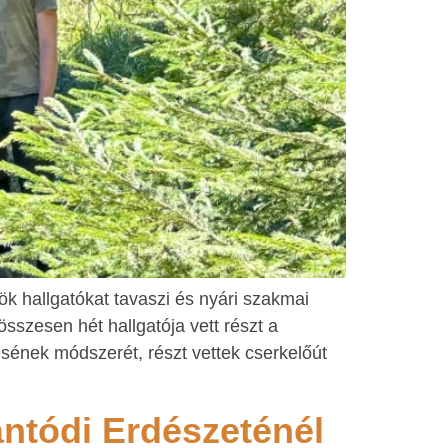
 hallgatókat tavaszi és nyári szakmai
szesen hét hallgatója vett részt a
ésének módszerét, részt vettek cserkelőút
ántódi Erdészeténél