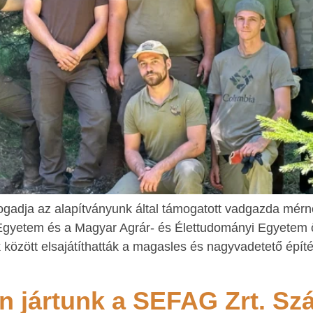
adja az alapítványunk által támogatott vadgazda mérnök
Egyetem és a Magyar Agrár- és Élettudományi Egyetem ös
 között elsajátíthatták a magasles és nagyvadetető épít
n jártunk a SEFAG Zrt. Sz