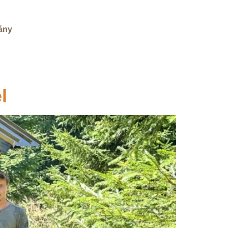
vány
l